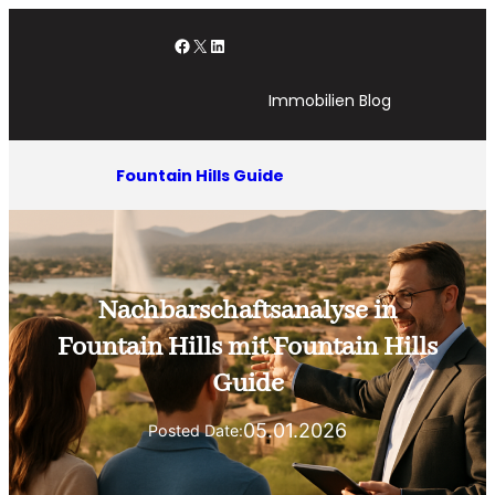
Zum
Facebook
X
LinkedIn
Inhalt
springen
Immobilien Blog
Fountain Hills Guide
Nachbarschaftsanalyse in
Fountain Hills mit Fountain Hills
Guide
05.01.2026
Posted Date: