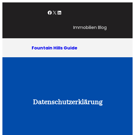
Zum
Facebook
X
LinkedIn
Inhalt
springen
Immobilien Blog
Fountain Hills Guide
Datenschutzerklärung