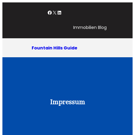
Zum
Facebook
X
LinkedIn
Inhalt
springen
Immobilien Blog
Fountain Hills Guide
Impressum