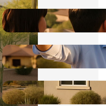
Nachbarschaftsanalyse in Fountain
Hills mit Fountain Hills Guide
05.01.2026
Käuferberatung & Standortanalyse:
Fountain Hills Guide
05.01.2026
Infrastruktur Fountain Hills: Ihr
Fountain Hills Guide
05.01.2026