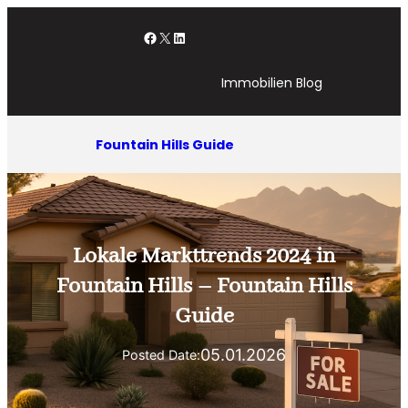
Zum
Facebook
X
LinkedIn
Inhalt
springen
Immobilien Blog
Fountain Hills Guide
Lokale Markttrends 2024 in
Fountain Hills – Fountain Hills
Guide
05.01.2026
Posted Date: