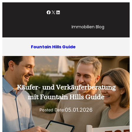
Zum
Facebook
X
LinkedIn
Inhalt
springen
Immobilien Blog
Fountain Hills Guide
Käufer- und Verkäuferberatung
mit Fountain Hills Guide
05.01.2026
Posted Date: