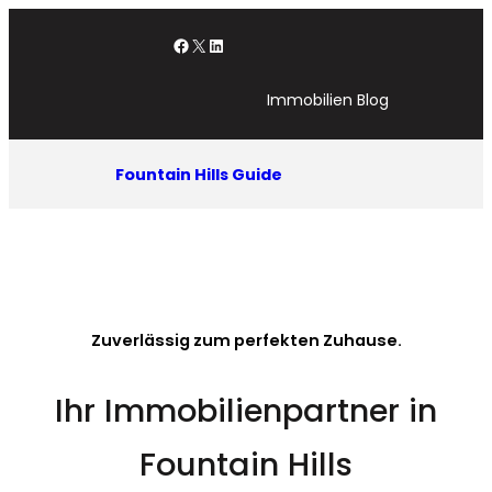
Zum
Facebook
X
LinkedIn
Inhalt
springen
Immobilien Blog
Fountain Hills Guide
Zuverlässig zum perfekten Zuhause.
Ihr Immobilienpartner in
Fountain Hills