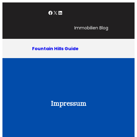
Zum
Facebook
X
LinkedIn
Inhalt
springen
Immobilien Blog
Fountain Hills Guide
Impressum