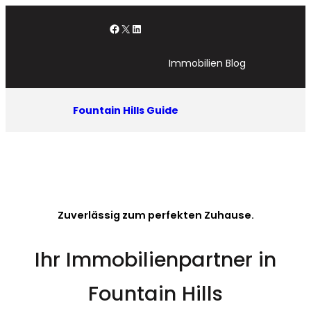
Zum
Facebook
X
LinkedIn
Inhalt
springen
Immobilien Blog
Fountain Hills Guide
Zuverlässig zum perfekten Zuhause.
Ihr Immobilienpartner in
Fountain Hills